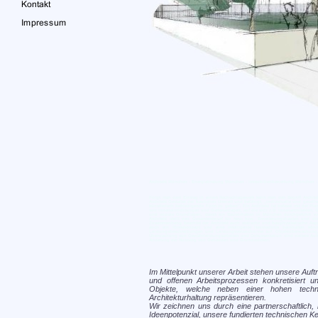
Architekt München - Energiebratung München - Immobilienbewertung München - 
Folgt man dem Eintrag in einem Nachschlagewerk kann man den Begriff Architekt
Architekt Gestalter der baulichen Umwelt und befähigt, „individuelle und gesel
künstlerisch befriedigende Form zu geben". Ein Architekt ist befasst mit der P
von Inneneinrichtungen und Gartenanlagen, auf die sich z.B. Innenarchitekten, Gar
und soziale Grundlagen, damit ein Bauvorhaben in München durchgeführt wer
Architekt stellt den Gesamtentwurf für Neu- bzw. Erweiterungsbauten und 
Zusammenhang beachtet der Architekt auch statische und bauphysikalische Aspekt
auch ein Klimakonzept und eine intelligente Haustechnik beinhalten könn
Leistungsbeschreibungen und Leistungsverzeichnisse auf. Objektüberwachung,
Überwachung von Gewährleistungsarbeiten und Dokumentation sind weitere Aufga
Änderung der Nutzung von Gebäuden und Grundstücken.
Im Mittelpunkt unserer Arbeit stehen unsere Auf
und offenen Arbeitsprozessen konkretisiert 
Objekte, welche neben einer hohen technis
Architekturhaltung repräsentieren.
Wir zeichnen uns durch eine partnerschaftlich,
Ideenpotenzial, unsere fundierten technischen K