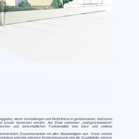
Architekten München - Münchener Architekten
 übersetzen mit »Veredler aller menschlichen Verhältnisse«. Gemäß einer mehr technologischen Betrachtungsweise ist der
lschaftliche Ansprüche in ein technisch und wirtschaftlich realisierbares Ordnungskonzept umzusetzen und diesem auch eine
lanung und Betreuung von Bauwerken aller Art, der Lösung städtebaulicher Aufgaben, gegebenenfalls mit derart Konzeption
tenarchitekten und Landschaftsarchitekten spezialisieren. Der Architekt ermittelt sowohl technische als auch wirtschaftliche
den kann. Dabei vereint der Architekt mit einem Entwurf Nutzungsanforderungen und zeitgenössische Gestaltung. Der
die Modernisierung von Gebäuden und Bauwerken zeichnerisch dar und schätzen die zu erwartenden Baukosten ab. Im
e. Ist der Entwurf vom Auftraggeber akzeptiert, arbeitet der Architekt diesen zu detaillierten Ausführungsplänen aus, die
en. Der Architekt berücksichtigt die in München relevanten Vorschriften und sonstige Anforderungen und stellt
 Koordination der Arbeit aller am Bau Beteiligten, Abnahme der Bauleistungen, Rechnungsprüfung, Mängelfeststellung,
benbereiche des Architekten. Außerdem erstellt ein Architekt Machbarkeitsstudien im Zusammenhang mit der Nutzung oder
traggeber, deren Vorstellungen und Bedürfnisse in gemeinsamen, intensiven
und kreativ bereichert werden. Am Ende entstehen „maßgeschneiderte“
chen und wirtschaftlichen Funktionalität eine klare und zeitlose
 konstruktive Zusammenarbeit mit allen Baubeteiligten aus. Unser reiches
enntnisse und eine intensive Kostensteuerung sind die Grundpfeiler unserer